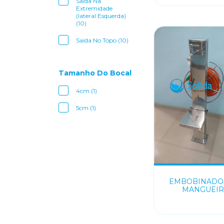
Saída Na
Extremidade
(lateral Esquerda)
(10)
Saída No Topo (10)
Tamanho Do Bocal
4cm (1)
5cm (1)
EMBOBINADO
MANGUEIR
MULTIFUNCI