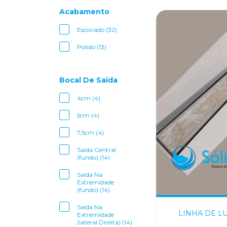
Acabamento
Escovado (32)
Polido (13)
Bocal De Saída
4cm (4)
5cm (4)
7,5cm (4)
Saída Central
(fundo) (14)
Saída Na
Extremidade
(fundo) (14)
Saída Na
LINHA DE L
Extremidade
(lateral Direita) (14)