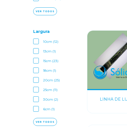
VER TODOS
Largura
10cm (12)
13cm (1)
15cm (23)
18cm (1)
20cm (25)
25cm (11)
LINHA DE L
30cm (2)
6cm (1)
VER TODOS