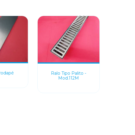
 Rodapé
Ralo Tipo Palito -
Mod.112M