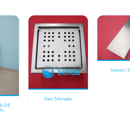
Soleira /
Ralo Sifonado
R DE
A
ONAL