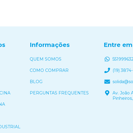
os
Informações
Entre em
QUEM SOMOS
55199963
COMO COMPRAR
(19) 3874
BLOG
solida@s
CINA
PERGUNTAS FREQUENTES
Av. João A
Pinheiros,
NA
DUSTRIAL