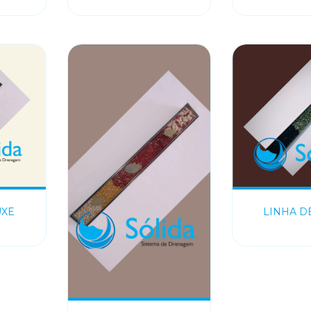
UXE
LINHA D