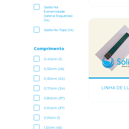
Saída Na
Extremidade
(lateral Esquerda)
(14)
Saída No Topo (14)
Comprimento
0,40cm (1)
0,50cm (26)
0,60cm (24)
LINHA DE L
0,70cm (24)
0,80cm (37)
0,90cm (37)
0,91cm (1)
1,00m (45)