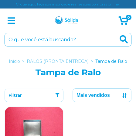
Clique aqui, faça sua inscrição e realize suas compras online!!
0
Início
>
RALOS (PRONTA ENTREGA)
>
Tampa de Ralo
Tampa de Ralo
Filtrar