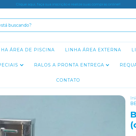
Clique aqui, faça sua inscrição e realize suas compras online!!
NHA ÁREA DE PISCINA
LINHA ÁREA EXTERNA
L
PECIAIS
RALOS A PRONTA ENTREGA
REQU
CONTATO
Iní
BE
(