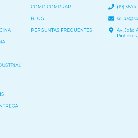
COMO COMPRAR
(19) 3874
BLOG
solida@s
CINA
PERGUNTAS FREQUENTES
Av. João A
Pinheiros,
NA
DUSTRIAL
IS
ENTREGA