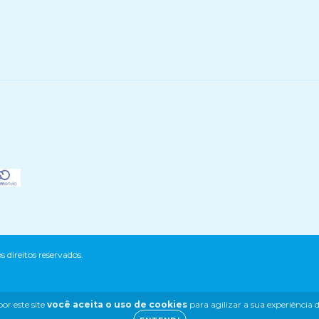
 direitos reservados.
or este site
você aceita o uso de cookies
para agilizar a sua experiência