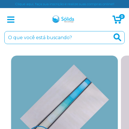
Clique aqui, faça sua inscrição e realize suas compras online!!
0