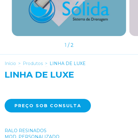
1
/
2
Início
>
Produtos
>
LINHA DE LUXE
LINHA DE LUXE
RALO RESINADOS
MOD. PERSONALIZADO