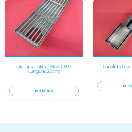
Ralo Tipo Palito - Mod.115PTL
Canaleta Ocul
(Largura: 20cm)
E
ESPIAR