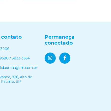
 contato
Permaneça
conectado
23906
-9588 / 3833-3664
olidadrenagem.com.br
ranha, 926, Alto de
 Paulínia, SP