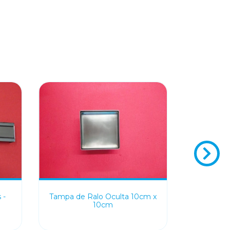
 -
Tampa de Ralo Oculta 10cm x
Ralo 
10cm
M