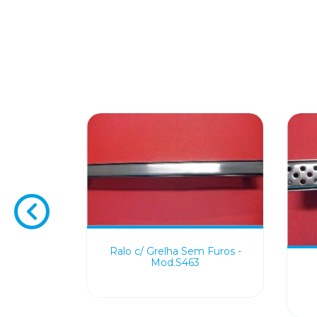
Ralo c/ Grelha Sem Furos -
Mod.S463
ndos -
FR