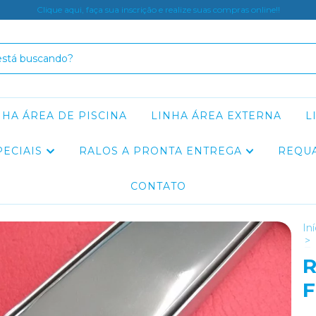
Clique aqui, faça sua inscrição e realize suas compras online!!
NHA ÁREA DE PISCINA
LINHA ÁREA EXTERNA
L
PECIAIS
RALOS A PRONTA ENTREGA
REQU
CONTATO
Iní
>
R
F