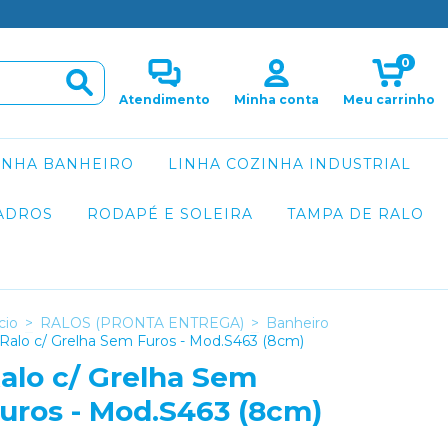
0
Atendimento
Minha conta
Meu carrinho
INHA BANHEIRO
LINHA COZINHA INDUSTRIAL
ADROS
RODAPÉ E SOLEIRA
TAMPA DE RALO
cio
>
RALOS (PRONTA ENTREGA)
>
Banheiro
Ralo c/ Grelha Sem Furos - Mod.S463 (8cm)
alo c/ Grelha Sem
uros - Mod.S463 (8cm)