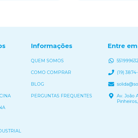
os
Informações
Entre em
QUEM SOMOS
55199963
COMO COMPRAR
(19) 3874
BLOG
solida@s
CINA
PERGUNTAS FREQUENTES
Av. João A
Pinheiros,
NA
DUSTRIAL