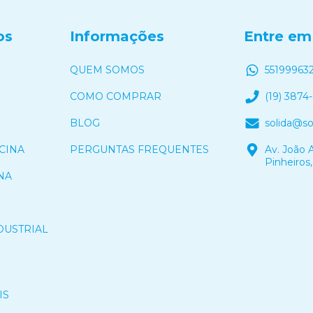
os
Informações
Entre em
QUEM SOMOS
55199963
COMO COMPRAR
(19) 3874
BLOG
solida@s
CINA
PERGUNTAS FREQUENTES
Av. João A
Pinheiros,
NA
DUSTRIAL
IS