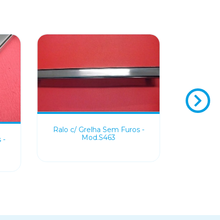
Ralo c/ Grelha Sem Furos -
Mod.S463
 -
Ralo c/ 