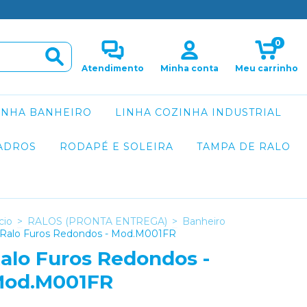
0
Atendimento
Minha conta
Meu carrinho
INHA BANHEIRO
LINHA COZINHA INDUSTRIAL
ADROS
RODAPÉ E SOLEIRA
TAMPA DE RALO
cio
>
RALOS (PRONTA ENTREGA)
>
Banheiro
Ralo Furos Redondos - Mod.M001FR
alo Furos Redondos -
od.M001FR