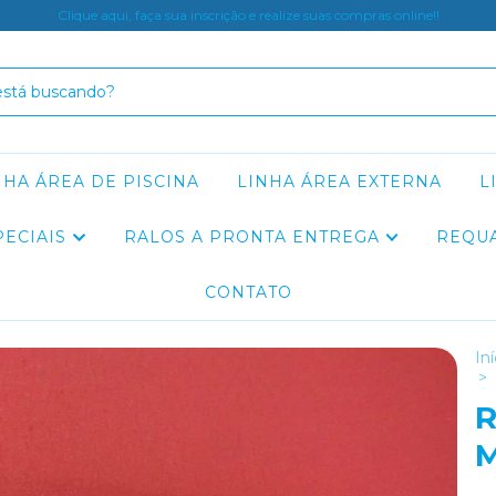
Clique aqui, faça sua inscrição e realize suas compras online!!
NHA ÁREA DE PISCINA
LINHA ÁREA EXTERNA
L
PECIAIS
RALOS A PRONTA ENTREGA
REQU
CONTATO
Iní
>
R
M