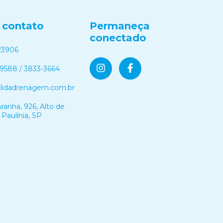
 contato
Permaneça
conectado
23906
-9588 / 3833-3664
olidadrenagem.com.br
ranha, 926, Alto de
 Paulínia, SP