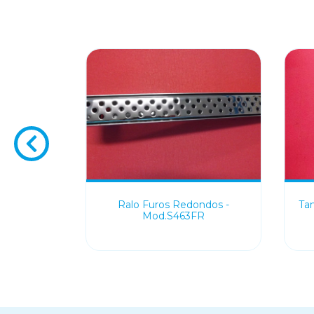
m Furos -
Ralo Furos Redondos -
Ta
1
Mod.S463FR